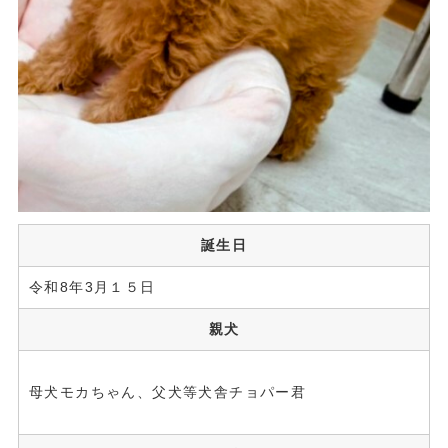
誕生日
令和8年3月１５日
親犬
母犬モカちゃん、父犬等犬舎チョパー君